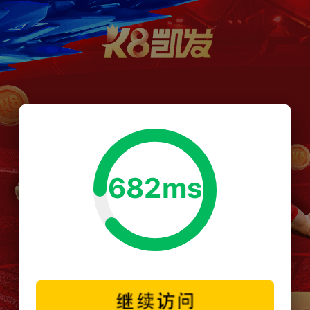
682ms